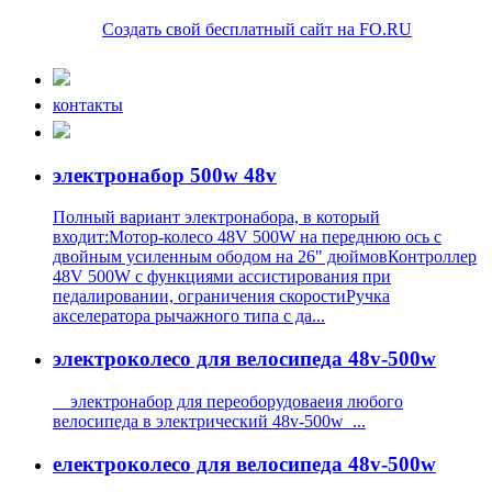
Создать свой бесплатный сайт на FO.RU
контакты
электронабор 500w 48v
Полный вариант электронабора, в который
входит:Мотор-колесо 48V 500W на переднюю ось с
двойным усиленным ободом на 26" дюймовКонтроллер
48V 500W с функциями ассистирования при
педалировании, ограничения скоростиРучка
акселератора рычажного типа с да...
электроколесо для велосипеда 48v-500w
электронабор для переоборудоваеия любого
велосипеда в электрический 48v-500w ...
електроколесо для велосипеда 48v-500w