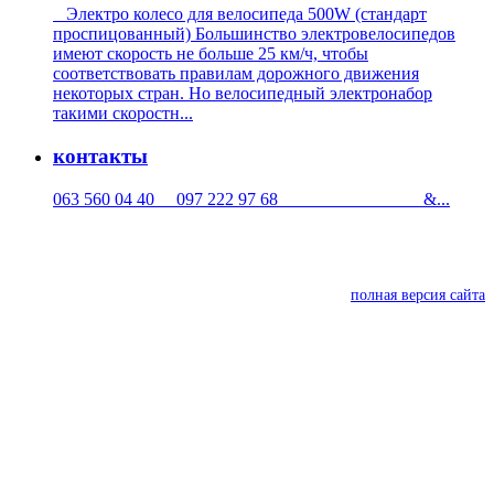
Электро колесо для велосипеда 500W (стандарт
проспицованный) Большинство электровелосипедов
имеют скорость не больше 25 км/ч, чтобы
соответствовать правилам дорожного движения
некоторых стран. Но велосипедный электронабор
такими скоростн...
контакты
063 560 04 40 097 222 97 68 &...
полная версия сайта