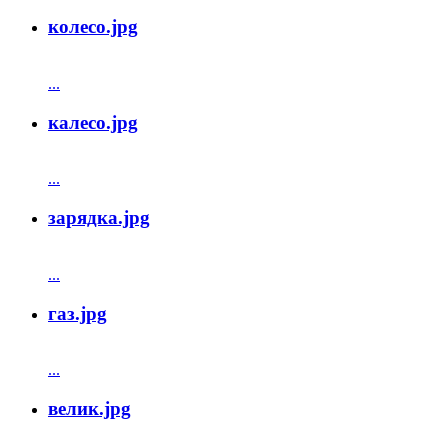
колесо.jpg
...
калесо.jpg
...
зарядка.jpg
...
газ.jpg
...
велик.jpg