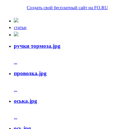
Создать свой бесплатный сайт на FO.RU
статьи
ручки тормоза.jpg
...
проводка.jpg
...
оська.jpg
...
ось.jpg