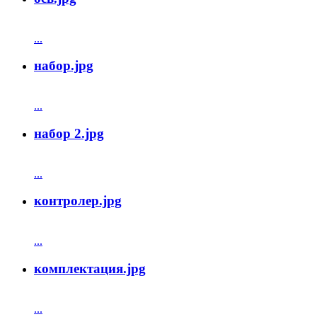
...
набор.jpg
...
набор 2.jpg
...
контролер.jpg
...
комплектация.jpg
...