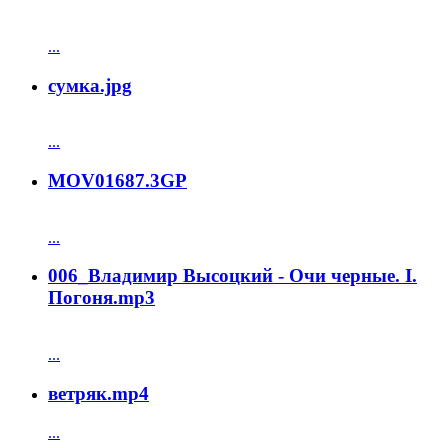
...
сумка.jpg
...
MOV01687.3GP
...
006_Владимир Высоцкий - Очи черные. I.
Погоня.mp3
...
ветряк.mp4
...