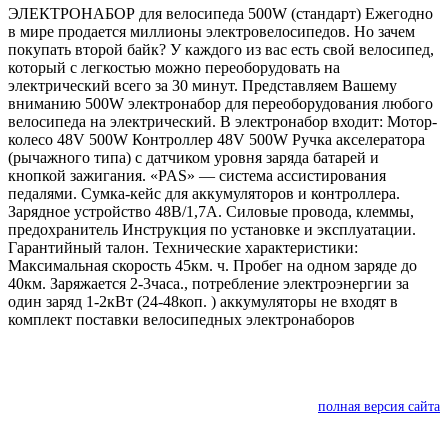
ЭЛЕКТРОНАБОР для велосипеда 500W (стандарт) Ежегодно
в мире продается миллионы электровелосипедов. Но зачем
покупать второй байк? У каждого из вас есть свой велосипед,
который с легкостью можно переоборудовать на
электрический всего за 30 минут. Представляем Вашему
вниманию 500W электронабор для переоборудования любого
велосипеда на электрический. В электронабор входит: Мотор-
колесо 48V 500W Контроллер 48V 500W Ручка акселератора
(рычажного типа) с датчиком уровня заряда батарей и
кнопкой зажигания. «PAS» — система ассистирования
педалями. Сумка-кейс для аккумуляторов и контроллера.
Зарядное устройство 48В/1,7А. Силовые провода, клеммы,
предохранитель Инструкция по установке и эксплуатации.
Гарантийный талон. Технические характеристики:
Максимальная скорость 45км. ч. Пробег на одном заряде до
40км. Заряжается 2-3часа., потребление электроэнергии за
один заряд 1-2кВт (24-48коп. ) аккумуляторы не входят в
комплект поставки велосипедных электронаборов
полная версия сайта